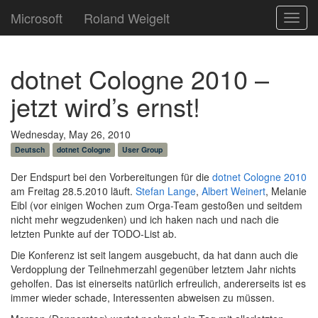
Microsoft
Roland Weigelt
Toggl
navig
dotnet Cologne 2010 –
jetzt wird’s ernst!
Wednesday, May 26, 2010
Deutsch
dotnet Cologne
User Group
Der Endspurt bei den Vorbereitungen für die
dotnet Cologne 2010
am Freitag 28.5.2010 läuft.
Stefan Lange
,
Albert Weinert
, Melanie
Eibl (vor einigen Wochen zum Orga-Team gestoßen und seitdem
nicht mehr wegzudenken) und ich haken nach und nach die
letzten Punkte auf der TODO-List ab.
Die Konferenz ist seit langem ausgebucht, da hat dann auch die
Verdopplung der Teilnehmerzahl gegenüber letztem Jahr nichts
geholfen. Das ist einerseits natürlich erfreulich, andererseits ist es
immer wieder schade, Interessenten abweisen zu müssen.